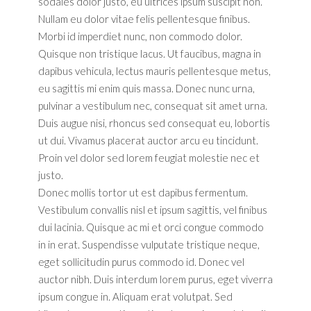
sodales dolor justo, eu ultrices ipsum suscipit non.
Nullam eu dolor vitae felis pellentesque finibus.
Morbi id imperdiet nunc, non commodo dolor.
Quisque non tristique lacus. Ut faucibus, magna in
dapibus vehicula, lectus mauris pellentesque metus,
eu sagittis mi enim quis massa. Donec nunc urna,
pulvinar a vestibulum nec, consequat sit amet urna.
Duis augue nisi, rhoncus sed consequat eu, lobortis
ut dui. Vivamus placerat auctor arcu eu tincidunt.
Proin vel dolor sed lorem feugiat molestie nec et
justo.
Donec mollis tortor ut est dapibus fermentum.
Vestibulum convallis nisl et ipsum sagittis, vel finibus
dui lacinia. Quisque ac mi et orci congue commodo
in in erat. Suspendisse vulputate tristique neque,
eget sollicitudin purus commodo id. Donec vel
auctor nibh. Duis interdum lorem purus, eget viverra
ipsum congue in. Aliquam erat volutpat. Sed