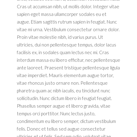
Cras ut accumsan nibh, ut mollis dolor. Integer vitae
sapien eget massa ullamcorper sodales eu et
augue. Etiam sagittis rutrum sapien in feugiat. Nunc
vitae mi urna. Vestibulum consectetur ornare dolor.
Proin vitae molestie nibh, id varius purus. Ut
ultricies, dui non pellentesque tempus, dolor lacus
facilisis ex, in sodales quam lectus nec mi. Cras
interdum massa eu libero efficitur, nec pellentesque
ante laoreet. Praesent tristique pellentesque ligula
vitae imperdiet. Mauris elementum augue tortor,
vitae rhoncus justo ornare non. Pellentesque
pharetra quam ac nibh iaculis, eu tincidunt nunc
sollicitudin. Nunc dictum libero in feugiat feugiat.
Phasellus semper augue et libero gravida, vitae
tempus orci porttitor. Nunc lectus justo,
condimentum eu libero semper, dictum vestibulum
felis. Donec et tellus sed augue consectetur
ultricies et ut felis. Sed sem odio, volutpat vitae