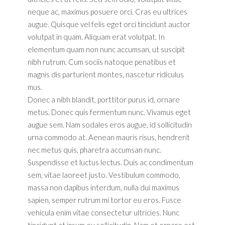
neque ac, maximus posuere orci. Cras eu ultrices
augue. Quisque vel felis eget orci tincidunt auctor
volutpat in quam. Aliquam erat volutpat. In
elementum quam non nunc accumsan, ut suscipit
nibh rutrum. Cum sociis natoque penatibus et
magnis dis parturient montes, nascetur ridiculus
mus.
Donec a nibh blandit, porttitor purus id, ornare
metus. Donec quis fermentum nunc. Vivamus eget
augue sem. Nam sodales eros augue, id sollicitudin
urna commodo at. Aenean mauris risus, hendrerit
nec metus quis, pharetra accumsan nunc.
Suspendisse et luctus lectus. Duis ac condimentum
sem, vitae laoreet justo. Vestibulum commodo,
massa non dapibus interdum, nulla dui maximus
sapien, semper rutrum mi tortor eu eros. Fusce
vehicula enim vitae consectetur ultricies. Nunc