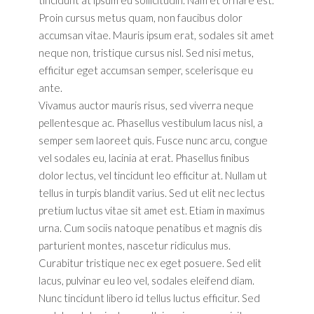
tincidunt at ipsum eu sollicitudin. Nam et ornare est.
Proin cursus metus quam, non faucibus dolor
accumsan vitae. Mauris ipsum erat, sodales sit amet
neque non, tristique cursus nisl. Sed nisi metus,
efficitur eget accumsan semper, scelerisque eu
ante.
Vivamus auctor mauris risus, sed viverra neque
pellentesque ac. Phasellus vestibulum lacus nisl, a
semper sem laoreet quis. Fusce nunc arcu, congue
vel sodales eu, lacinia at erat. Phasellus finibus
dolor lectus, vel tincidunt leo efficitur at. Nullam ut
tellus in turpis blandit varius. Sed ut elit nec lectus
pretium luctus vitae sit amet est. Etiam in maximus
urna. Cum sociis natoque penatibus et magnis dis
parturient montes, nascetur ridiculus mus.
Curabitur tristique nec ex eget posuere. Sed elit
lacus, pulvinar eu leo vel, sodales eleifend diam.
Nunc tincidunt libero id tellus luctus efficitur. Sed