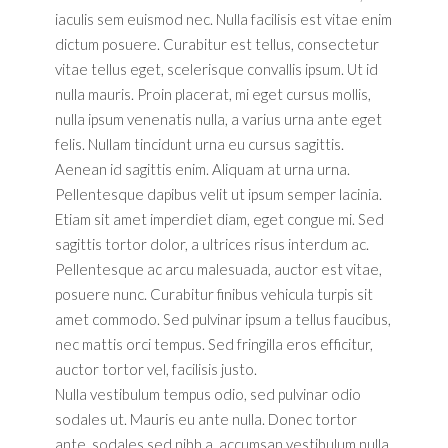
iaculis sem euismod nec. Nulla facilisis est vitae enim
dictum posuere. Curabitur est tellus, consectetur
vitae tellus eget, scelerisque convallis ipsum. Ut id
nulla mauris. Proin placerat, mi eget cursus mollis,
nulla ipsum venenatis nulla, a varius urna ante eget
felis. Nullam tincidunt urna eu cursus sagittis.
Aenean id sagittis enim. Aliquam at urna urna.
Pellentesque dapibus velit ut ipsum semper lacinia.
Etiam sit amet imperdiet diam, eget congue mi. Sed
sagittis tortor dolor, a ultrices risus interdum ac.
Pellentesque ac arcu malesuada, auctor est vitae,
posuere nunc. Curabitur finibus vehicula turpis sit
amet commodo. Sed pulvinar ipsum a tellus faucibus,
nec mattis orci tempus. Sed fringilla eros efficitur,
auctor tortor vel, facilisis justo.
Nulla vestibulum tempus odio, sed pulvinar odio
sodales ut. Mauris eu ante nulla. Donec tortor
ante, sodales sed nibh a, accumsan vestibulum nulla.