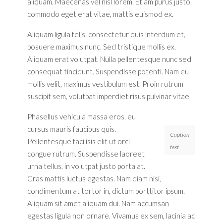
aliquam. Maecenas vel nisl lorem. Etiam purus justo,
commodo eget erat vitae, mattis euismod ex.
Aliquam ligula felis, consectetur quis interdum et,
posuere maximus nunc. Sed tristique mollis ex.
Aliquam erat volutpat. Nulla pellentesque nunc sed
consequat tincidunt. Suspendisse potenti. Nam eu
mollis velit, maximus vestibulum est. Proin rutrum
suscipit sem, volutpat imperdiet risus pulvinar vitae.
Phasellus vehicula massa eros, eu
cursus mauris faucibus quis.
Caption
Pellentesque facilisis elit ut orci
text
congue rutrum. Suspendisse laoreet
urna tellus, in volutpat justo porta at.
Cras mattis luctus egestas. Nam diam nisi,
condimentum at tortor in, dictum porttitor ipsum.
Aliquam sit amet aliquam dui. Nam accumsan
egestas ligula non ornare. Vivamus ex sem, lacinia ac