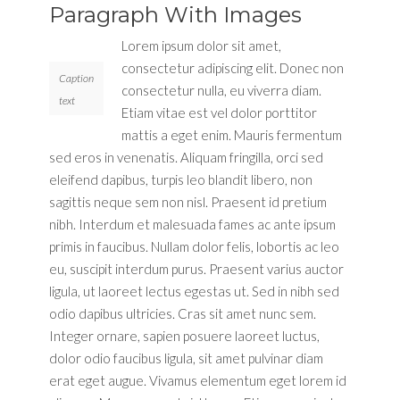
Paragraph With Images
Lorem ipsum dolor sit amet,
consectetur adipiscing elit. Donec non
Caption
consectetur nulla, eu viverra diam.
text
Etiam vitae est vel dolor porttitor
mattis a eget enim. Mauris fermentum
sed eros in venenatis. Aliquam fringilla, orci sed
eleifend dapibus, turpis leo blandit libero, non
sagittis neque sem non nisl. Praesent id pretium
nibh. Interdum et malesuada fames ac ante ipsum
primis in faucibus. Nullam dolor felis, lobortis ac leo
eu, suscipit interdum purus. Praesent varius auctor
ligula, ut laoreet lectus egestas ut. Sed in nibh sed
odio dapibus ultricies. Cras sit amet nunc sem.
Integer ornare, sapien posuere laoreet luctus,
dolor odio faucibus ligula, sit amet pulvinar diam
erat eget augue. Vivamus elementum eget lorem id